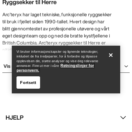
Ryggsekker til Herre
Arc’teryx har laget tekniske, funksjonelle ryggsekker
til bruk i fjellet siden 1990-tallet. Hvert design har
blitt gjennomtestet av profesjonelle utøvere og vårt
Finn butikk
Help
eget designteam opp og ned de bratte kystfjellene i
British Columbia. Arc'teryx ryggsekker til Herre er
nitidig testet slik at vi er sikre på at de leverer når det
Vi bruker informasjonskapsler og lignende teknologier,
trengs — enten du skal på en lang hike, nyter en
inkludert de fra tredjeparter, for å forbedre og tilpasse
opplevelsen din, støtte analyser og vise deg relevante
dagstur, skal på helgetur i fjellet, eller ønsker å
Vis mer
Retningslinjer for
annonser. Finn ut mer i våre
tilbringe en dag på ski eller klatrende i fjellet.
personvern.
Alle tekniske ryggsekker —
dagstursekker
,
Fortsett
flerdagssekker
, skredsekker,
reise vesker
, og store
bager — bør prioritere det viktigste uten at det går
ut over komforten. Med spesialfunksjoner som lar
deg tilpasse fasong, klatreseler, vannavstørende
behandling og finish, eksterne utstyrsløkker og
HJELP
bæreløsninger, holdbare materialer med høy
Finn butikk
Help
strekkstyrke og oppbevaring tilpasset ulike