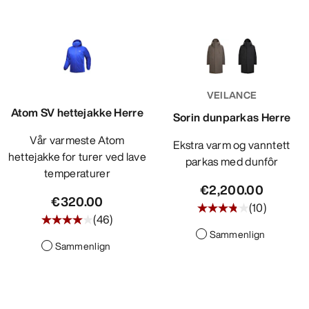
VEILANCE
Atom SV hettejakke Herre
Sorin dunparkas Herre
Vår varmeste Atom
Ekstra varm og vanntett
hettejakke for turer ved lave
parkas med dunfôr
temperaturer
€2,200.00
€320.00
(
10
)
(
46
)
Sammenlign
Sammenlign