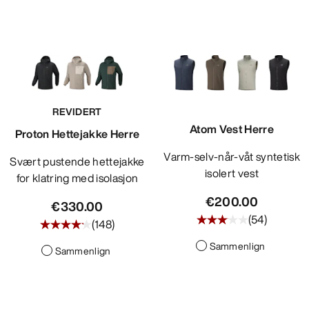
REVIDERT
Atom Vest Herre
Proton Hettejakke Herre
Varm-selv-når-våt syntetisk
Svært pustende hettejakke
isolert vest
for klatring med isolasjon
€200.00
€330.00
(
54
)
(
148
)
Sammenlign
Sammenlign