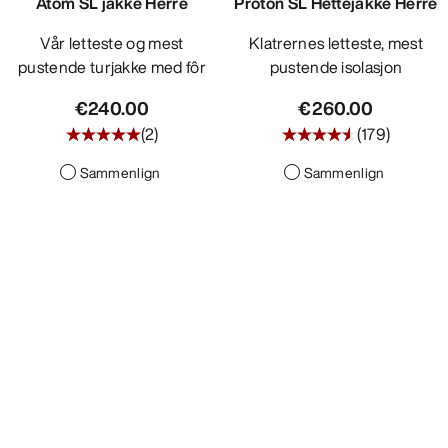
Atom SL jakke Herre
Proton SL Hettejakke Herre
Vår letteste og mest
Klatrernes letteste, mest
pustende turjakke med fôr
pustende isolasjon
€240.00
€260.00
(
2
)
(
179
)
Sammenlign
Sammenlign