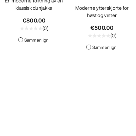
En moderne tolkning av en
klassisk dunjakke
Moderne ytterskjorte for
høst og vinter
€800.00
€500.00
(
0
)
(
0
)
Sammenlign
Sammenlign