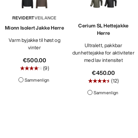
REVIDERT
VEILANCE
Cerium SL Hettejakke
Mionn Isolert Jakke Herre
Herre
Varm byjakke til høst og
Ultralett, pakkbar
vinter
dunhettejakke for aktiviteter
€500.00
med lav intensitet
(
9
)
€450.00
Sammenlign
(
12
)
Sammenlign