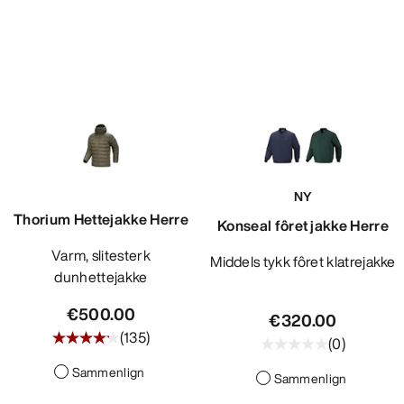
NY
Thorium Hettejakke Herre
Konseal fôret jakke Herre
Varm, slitesterk
Middels tykk fôret klatrejakke
dunhettejakke
€500.00
€320.00
(
135
)
(
0
)
Sammenlign
Sammenlign