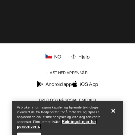
NO
Hjelp
LAST NED APPEN VÅR
Android app
iOS App
Finn butikk
Help
FØLG OSS PÅ SOSIALE MEDIER
Vi bruker informasjonskapsler og lignende teknologier,
inkludert de fra tredjeparter, for å forbedre og tilpasse
opplevelsen din, støtte analyser og vise deg relevante
Retningslinjer for
annonser. Finn ut mer i våre
personvern.
Personvernvalgene dine
Vilkår for informasjonskapsler