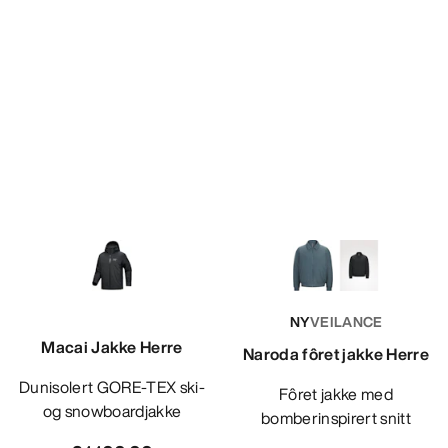
NY
VEILANCE
Macai Jakke Herre
Naroda fôret jakke Herre
Dunisolert GORE-TEX ski-
Fôret jakke med
og snowboardjakke
bomberinspirert snitt