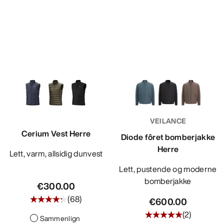
VEILANCE
Cerium Vest Herre
Diode fôret bomberjakke
Herre
Lett, varm, allsidig dunvest
Lett, pustende og moderne
bomberjakke
€300.00
(
68
)
€600.00
(
2
)
Sammenlign