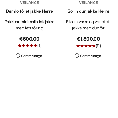
VEILANCE
VEILANCE
OPPDAG
Demlo fôret jakke Herre
Sorin dunjakke Herre
Pakkbar minimalistisk jakke
Ekstra varm og vanntett
med lett fôring
jakke med dunfôr
€600.00
€1,800.00
(
1
)
(
9
)
Sammenlign
Sammenlign