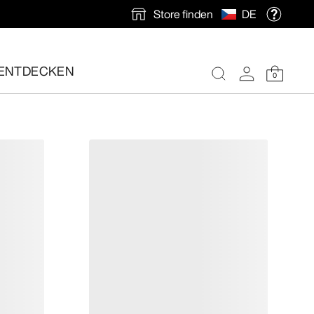
Store finden
DE
und jederzeit für optimalen Tragekomfort sorgen.
ENTDECKEN
0
nlose Rücksendung veranlassen.