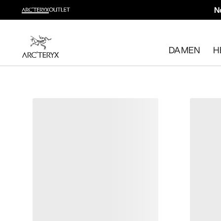
N
Neue Produkte
Beweg dich, wie du willst. Entdecke neue Styles fürs Wa
DAMEN
H
Damen shoppen
Herren shoppen
Kostenlose Rückgabe
Hast du deine Meinung geändert? Du kannst rücknahmef