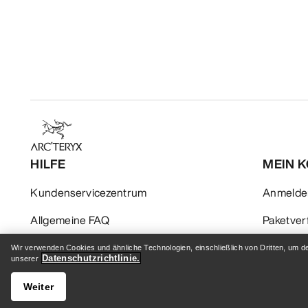
HILFE
MEIN 
Kundenservicezentrum
Anmelden
Allgemeine FAQ
Paketver
Kontaktiere uns
Rückgabe
Wir verwenden Cookies und ähnliche Technologien, einschließlich von Dritten, um d
Datenschutzrichtlinie.
unserer
Versand & Lieferung
Produktp
Weiter