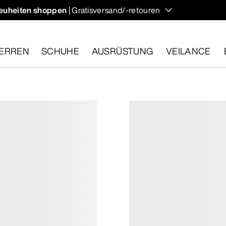
euheiten shoppen
| Gratisversand/-retouren
ndern und Klettern im Herbst, die deine Temperatur regulieren 
ERREN
SCHUHE
AUSRÜSTUNG
VEILANCE
ähige Artikel innerhalb von 30 Tagen zurückgeben.
Eine koste