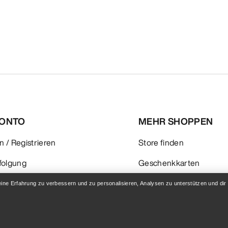
KONTO
MEHR SHOPPEN
 / Registrieren
Store finden
folgung
Geschenkkarten
 & Rückerstattung
PRO-Programm
eine Erfahrung zu verbessern und zu personalisieren, Analysen zu unterstützen und dir
flege
Hol dir die App