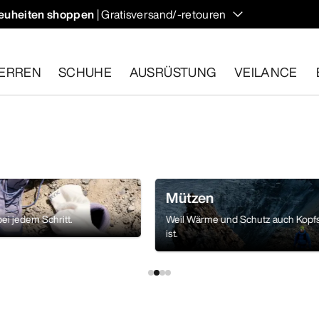
euheiten shoppen
| Gratisversand/-retouren
ndern und Klettern im Herbst, die deine Temperatur regulieren 
ERREN
SCHUHE
AUSRÜSTUNG
VEILANCE
ähige Artikel innerhalb von 30 Tagen zurückgeben.
Eine koste
Mützen
ei jedem Schritt.
Weil Wärme und Schutz auch Kopf
ist.