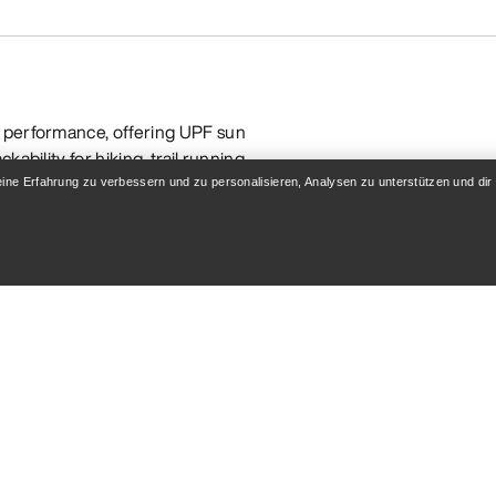
r performance, offering UPF sun
ability for hiking, trail running,
eine Erfahrung zu verbessern und zu personalisieren, Analysen zu unterstützen und dir
 harmful UV rays
uring high-output activities
ns change
e
t
oor gear