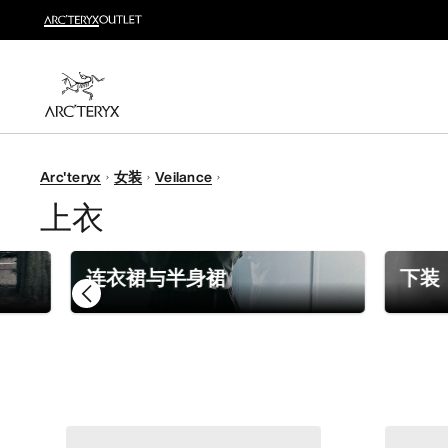
新品
运动员的需求，设计师的动力——在优化现有畅销产品
选购女士
选购男士
无理由退换货
Arc'teryx
女装
Veilance
改变主意了？ 30天内购买的符合条件的商品可退换货。
上衣
连衣裙与半身裙
下装