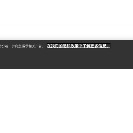
在我们的隐私政策中了解更多信息。
支持分析，并向您展示相关广告。
户
更多商品
册
查找店铺
礼品卡
款
PRO计划
获取应用程序