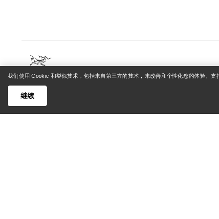
我们使用 Cookie 和类似技术，包括来自第三方的技术，来改善和个性化您的体验、
帮助中心
我的账
继续
客户支持中心
登录/注
常见问题
订单追踪
联系我们
退货和退
货运与配送
产品保养