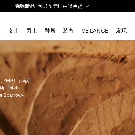
选购新品
| 包邮 & 无理由退换货
的同时，启发全新的解决方案。新款装备定期上架。
女士
男士
鞋履
装备
VEILANCE
发现
开始免费退货
。
，*MST（玛斯
Tsleil-
parrow-