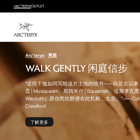
新品
运动员的需求，设计师的动力——在优化现有畅销产品
选购女士
选购男士
无理由退换货
Arc'teryx
男装
改变主意了？ 30天内购买的符合条件的商品可退换货。
WALK GENTLY 闲庭信步
“这些 T 恤如同写给这片土地的情书——自亘古以来
昆 | Musqueam、斯阔米什 | Squamish、堤斯李瓦图斯 | 
Waututh）原住民社群便在此扎根、生息。”——Cole S
Crawford
了解更多