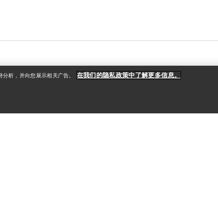
在我们的隐私政策中了解更多信息。
支持分析，并向您展示相关广告。
户
更多商品
册
查找店铺
礼品卡
款
PRO计划
获取应用程序