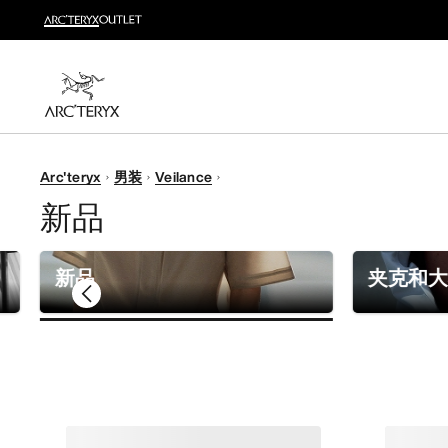
越野跑
打造全套越野跑装备
选购女士
选购男士
无理由退换货
Arc'teryx
男装
Veilance
改变主意了？ 30天内购买的符合条件的商品可退换货。
新品
新品
夹克和