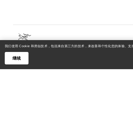
我们使用 Cookie 和类似技术，包括来自第三方的技术，来改善和个性化您的体验、
帮助中心
我的账
继续
客户支持中心
登录/注
常见问题
订单追踪
联系我们
退货和退
货运与配送
产品保养