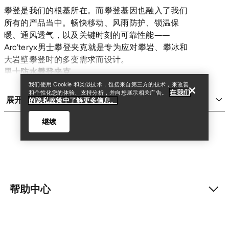
攀登是我们的根基所在。而攀登基因也融入了我们
所有的产品当中。畅快移动、风雨防护、锁温保
暖、通风透气，以及关键时刻的可靠性能——
查找店铺
Help
Arc’teryx男士攀登夹克就是专为应对攀岩、攀冰和
大岩壁攀登时的多变需求而设计。
男士防水攀登夹克
Arc’teryx防水攀登夹克采用超耐用的防水、防风、
我们使用 Cookie 和类似技术，包括来自第三方的技术，来改善
在我们
和个性化您的体验、支持分析，并向您展示相关广告。
透气的GORE-TEX PRO面料，提供全面的风雨防护
展开
的隐私政策中了解更多信息。
性能。以经典的Alpha SV为代表，Alpha系列男士攀
登夹克可以提供可靠和耐用的防护应能，为攀岩、
继续
攀冰和高山攀登提供更多选择。
男士攀登软壳夹克
攀登是动态的——身体持续移动、天气瞬息万变、地
形变幻莫测。Arc’teryx攀登软壳可以提供轻度的风
雨防护、必要的锁温保暖和弹力性能。耐磨、透气
帮助中心
查找店铺
Help
的Gamma软壳——包括我们最温暖的Gamma MX和
用途广泛的Gamma LT，都久经高山考验，适用各种
运动，轻松应对各类环境。
我的账户