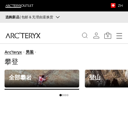
鞋履
ZH
装备
选购新品
| 包邮 & 无理由退换货
新品
VEILANCE
运动员的需求，设计师的动力——在优化现有畅销产品的
0
同时，启发全新的解决方案。新款装备定期上架。
发现
Arc'teryx
男装
选购女士
选购男士
女士
攀登
无理由退换货
男士
改变主意了？ 30天内购买的符合条件的商品可退换货。
全部攀岩
登山
开始免费退货
。
鞋履
装备
VEILANCE