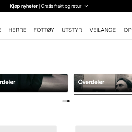
Kjøp nyheter
| Gratis frakt og retur
rregulering til høstens hiking- og klatring.
E
HERRE
FOTTØY
UTSTYR
VEILANCE
OP
n 30 dager.
Start en gratis retur
.
rdeler
Overdeler