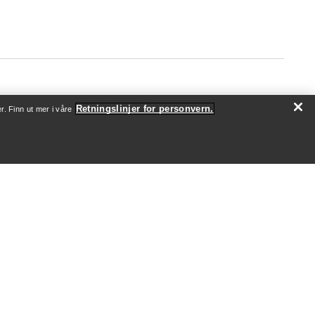
Retningslinjer for personvern.
r. Finn ut mer i våre
OM OSS
Hvem vi er
Utøvere og ambassadører
Bærekraft
Jobb
Nyhetsrom