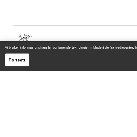
Vi bruker informasjonskapsler og lignende teknologier, inkludert de fra tredjeparter, 
HJELP
MIN K
Fortsett
Kundeservicesenter
Logg inn 
Generelle spørsmål
Sporing a
Kontakt oss
Retur og
Sending og levering
Produktp