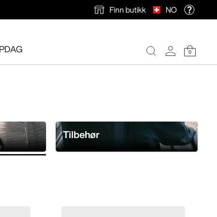
Finn butikk
NO
PDAG
0
Tilbehør