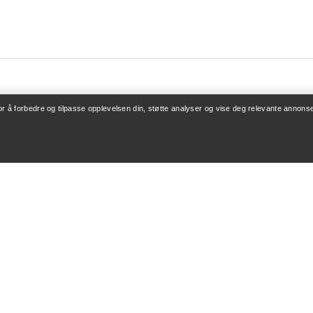
for å forbedre og tilpasse opplevelsen din, støtte analyser og vise deg relevante annonse
ONTO
KJØP MER
/ Registrering
Finn butikk
v bestillinger
Gavekort
 refusjon
PRO-program
leie
Få appen