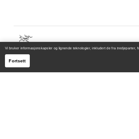
Vi bruker informasjonskapsler og lignende teknologier, inkludert de fra tredjeparter, 
HJELP
MIN K
Fortsett
Kundeservicesenter
Logg inn 
Generelle spørsmål
Sporing a
Kontakt oss
Retur og
Sending og levering
Produktp