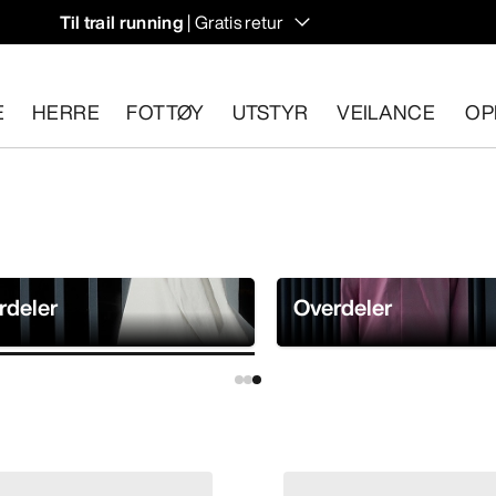
Til trail running
| Gratis retur
E
HERRE
FOTTØY
UTSTYR
VEILANCE
OP
n 30 dager.
Start en gratis retur
.
rdeler
Overdeler