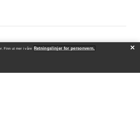
Retningslinjer for personvern.
r. Finn ut mer i våre
OM OSS
Hvem vi er
Utøvere og ambassadører
Bærekraft
Jobb
Nyhetsrom