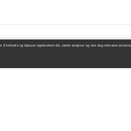
for å forbedre og tilpasse opplevelsen din, støtte analyser og vise deg relevante annonse
ONTO
KJØP MER
/ Registrering
Finn butikk
v bestillinger
Gavekort
 refusjon
PRO-program
leie
Få appen