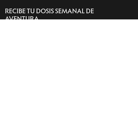
RECIBE TU DOSIS SEMANAL DE
Encuentra una tienda
Help
AVENTURA
Recibe actualizaciones sobre lanzamientos de
productos, ofertas exclusivas, eventos y mucho
más, directamente en tu bandeja de entrada.
ES
Ayuda