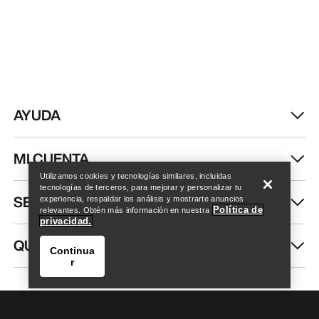
AYUDA
Encuentra una tienda
Help
MI CUENTA
Utilizamos cookies y tecnologías similares, incluidas
tecnologías de terceros, para mejorar y personalizar tu
SEGUIR COMPRANDO
experiencia, respaldar los análisis y mostrarte anuncios
Política de
relevantes. Obtén más información en nuestra
privacidad.
QUIÉNES SOMOS
Continua
r