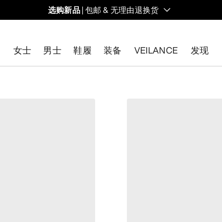
选购新品
| 包邮 & 无理由退换货
的同时，启发全新的解决方案。新款装备定期上架。
女士
男士
鞋履
装备
VEILANCE
发现
开始免费退货
。