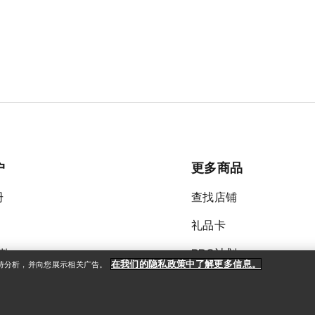
户
更多商品
册
查找店铺
礼品卡
款
PRO计划
在我们的隐私政策中了解更多信息。
支持分析，并向您展示相关广告。
ReBIRD™ 转售
获取应用程序