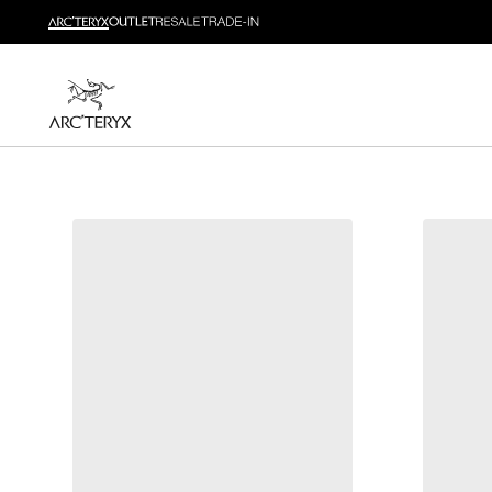
新品
运动员的需求，设计师的动力——在优化现有畅销产品
选购女士
选购男士
无理由退换货
改变主意了？ 30天内购买的符合条件的商品可退换货。