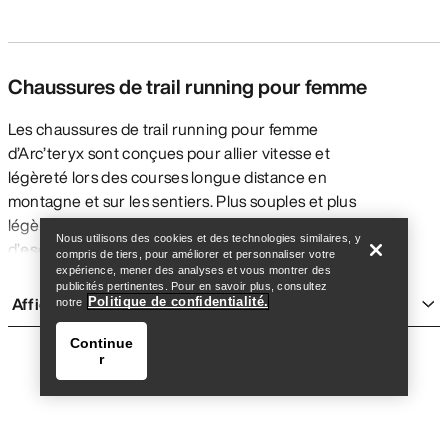
Chaussures de trail running pour femme
Les chaussures de trail running pour femme
d’Arc’teryx sont conçues pour allier vitesse et
légèreté lors des courses longue distance en
Trouver un magasin
Help
montagne et sur les sentiers. Plus souples et plus
légères que les chaussures de
randonnée
ou
Nous utilisons des cookies et des technologies similaires, y
d’
escalade
, elles offrent un peu moins de maintien
compris de tiers, pour améliorer et personnaliser votre
et de protection afin de privilégier la rapidité. Les
expérience, mener des analyses et vous montrer des
publicités pertinentes. Pour en savoir plus, consultez
chaussures de running Arc’teryx sont pensées pour
Afficher plus
Politique de confidentialité.
notre
répondre aux besoins spécifiques des sportives qui
parcourent aussi bien les sentiers lisses que les
Continue
r
terrains techniques et variés en montagne, à
l’entraînement comme en compétition.
TYPES DE CHAUSSURES DE TRAIL