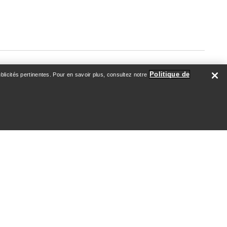
Politique de
licités pertinentes. Pour en savoir plus, consultez notre
À PROPOS DE NOUS
Qui nous sommes
Athlètes & Ambassadeurs
Développement durable
Emploi
Salle de nouvelles