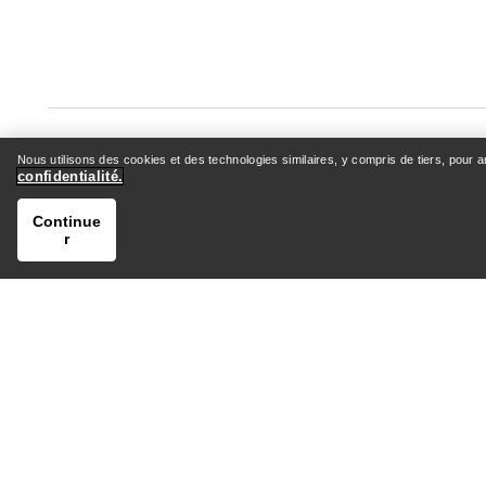
Nous utilisons des cookies et des technologies similaires, y compris de tiers, pour 
confidentialité.
AIDE
MON C
Continue
r
Centre d’assistance client
Identifie
FAQ générale
Suivi d
Nous contacter
Retours
Expédition & Livraison
Entretien