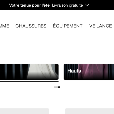
Votre tenue pour l’été
| Livraison gratuite
sentiers.
MME
CHAUSSURES
ÉQUIPEMENT
VEILANCE
les dans un délai de 30 jours.
Effectuer un retour gratuit
.
Hauts