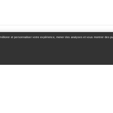
améliorer et personnaliser votre expérience, mener des analyses et vous montrer des pub
OMPTE
VOIR PLUS
z-vous / Inscription
Trouver un magasin
e commande
Cartes cadeaux
 & Remboursements
Programme PRO
 des produits
REVENTE ReBIRD™
Téléchargez l’appli