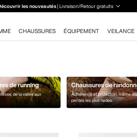
Découvrir les nouveautés
| Livraison/Retour gratuits
 et régulent votre température lors des randonnées et ascens
MME
CHAUSSURES
ÉQUIPEMENT
VEILANCE
les dans un délai de 30 jours.
Effectuer un retour gratuit
.
es de running
Chaussures de randonn
itesse, de la vallée aux
Adhérence et protection, même da
pentes les plus raides.