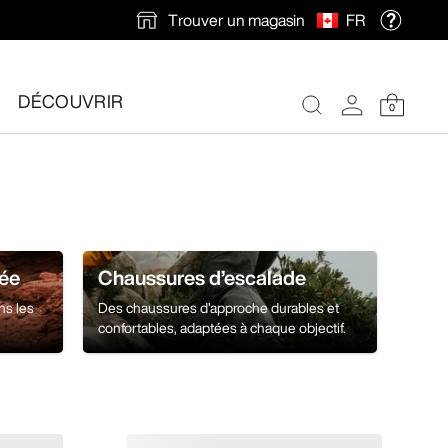
Trouver un magasin
FR
ions en automne.
DÉCOUVRIR
0
ée
Chaussures d’escalade
ns les
Des chaussures d’approche durables et
confortables, adaptées à chaque objectif.