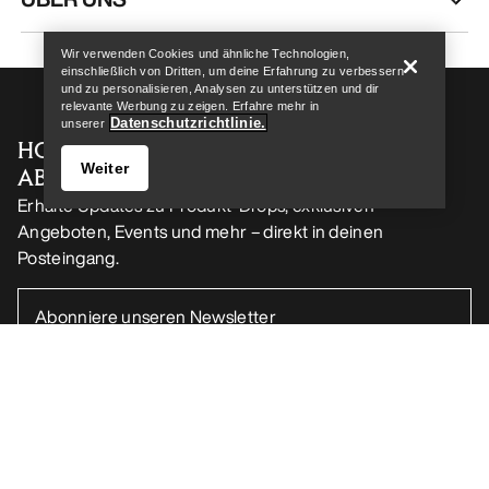
Wir verwenden Cookies und ähnliche Technologien,
einschließlich von Dritten, um deine Erfahrung zu verbessern
und zu personalisieren, Analysen zu unterstützen und dir
relevante Werbung zu zeigen. Erfahre mehr in
Datenschutzrichtlinie.
unserer
HOL DIR DEINE WÖCHENTLICHE
Weiter
ABENTEUERDOSIS
Erhalte Updates zu Produkt-Drops, exklusiven
Angeboten, Events und mehr – direkt in deinen
Posteingang.
Store finden
Help