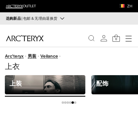
鞋履
ZH
装备
选购新品
| 包邮 & 无理由退换货
新品
VEILANCE
运动员的需求，设计师的动力——在优化现有畅销产品的
0
同时，启发全新的解决方案。新款装备定期上架。
发现
Arc'teryx
男装
Veilance
选购女士
选购男士
女士
上衣
无理由退换货
男士
改变主意了？ 30天内购买的符合条件的商品可退换货。
上装
配饰
开始免费退货
。
鞋履
装备
VEILANCE