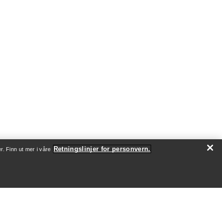
Retningslinjer for personvern.
r. Finn ut mer i våre
OM OSS