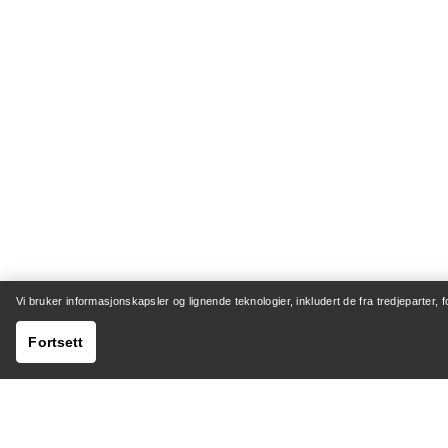
Vi bruker informasjonskapsler og lignende teknologier, inkludert de fra tredjeparter, 
Fortsett
HJELP
MIN K