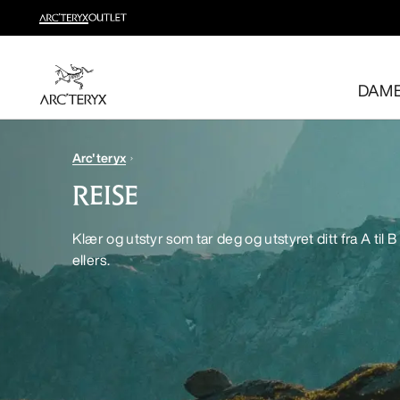
Nyheter
Sjekk nyhetene som gir deg høy bevegelighet og temperatu
DAM
Til dame
Til herre
Gratis retur
Arc'teryx
Har du ombestemt deg? Returner kvalifiserte varer inne
REISE
Klær og utstyr som tar deg og utstyret ditt fra A til B
ellers.