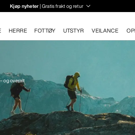
Kjøp nyheter
| Gratis frakt og retur
rregulering til høstens hiking- og klatring.
E
HERRE
FOTTØY
UTSTYR
VEILANCE
OP
n 30 dager.
Start en gratis retur
.
 – og overalt