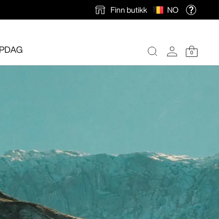
Finn butikk
NO
PDAG
0