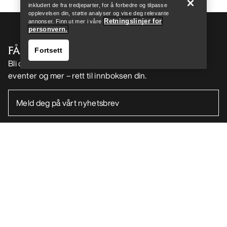
inkludert de fra tredjeparter, for å forbedre og tilpasse
opplevelsen din, støtte analyser og vise deg relevante
Retningslinjer for
annonser. Finn ut mer i våre
personvern.
FÅ DIN UKELIGE DOSE AV EVENTYR
Fortsett
Bli oppdatert på produktslipp, eksklusive tilbud,
eventer og mer – rett til innboksen din.
Finn butikk
Help
NO
Hjelp