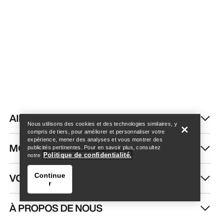
Trouver un magasin
Help
AIDE
Nous utilisons des cookies et des technologies similaires, y
compris de tiers, pour améliorer et personnaliser votre
expérience, mener des analyses et vous montrer des
MON COMPTE
publicités pertinentes. Pour en savoir plus, consultez
Politique de confidentialité.
notre
VOIR PLUS
Continue
r
À PROPOS DE NOUS