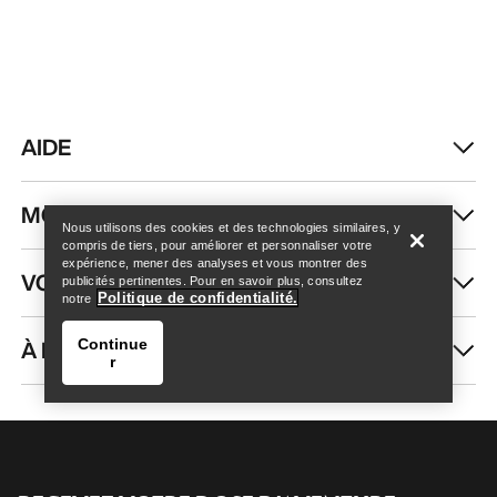
AIDE
Trouver un magasin
Help
MON COMPTE
Nous utilisons des cookies et des technologies similaires, y
compris de tiers, pour améliorer et personnaliser votre
expérience, mener des analyses et vous montrer des
VOIR PLUS
publicités pertinentes. Pour en savoir plus, consultez
Politique de confidentialité.
notre
À PROPOS DE NOUS
Continue
r