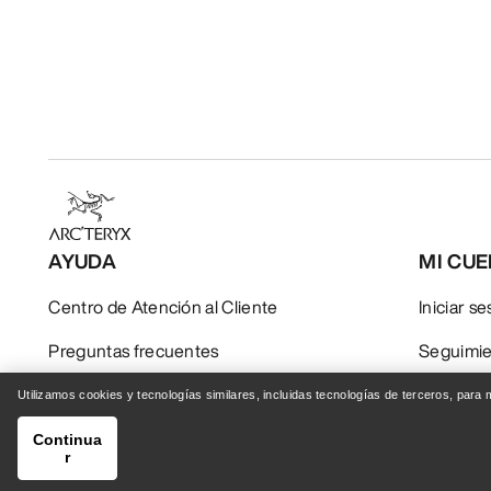
AYUDA
MI CU
Centro de Atención al Cliente
Iniciar s
Preguntas frecuentes
Seguimie
Contáctanos
Devoluci
Utilizamos cookies y tecnologías similares, incluidas tecnologías de terceros, para
Envío y entrega
Cuidado 
Continua
r