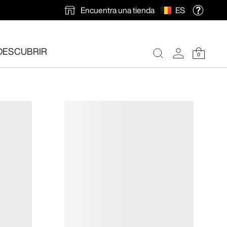
Encuentra una tienda
ES
DESCUBRIR
0
ión gratuita
.