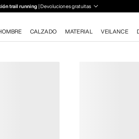
ión trail running
| Devoluciones gratuitas
HOMBRE
CALZADO
MATERIAL
VEILANCE
plan los requisitos en el plazo de 30 días.
Solicita una devoluc