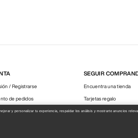
ENTA
SEGUIR COMPRAN
esión / Registrarse
Encuentra una tienda
nto de pedidos
Tarjetas regalo
ones y reembolsos
Programa PRO
 mejorar y personalizar tu experiencia, respaldar los análisis y mostrarte anuncios rel
del producto
Instala la app