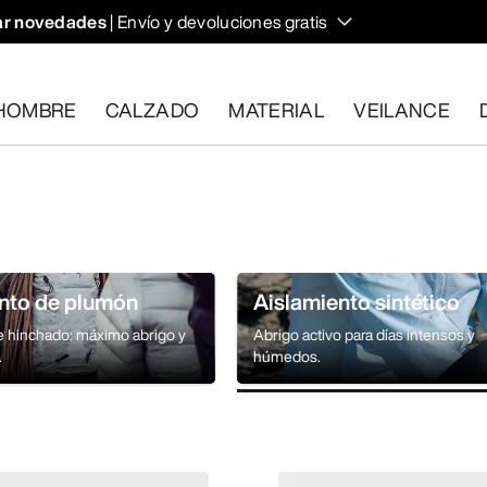
r novedades
| Envío y devoluciones gratis
HOMBRE
CALZADO
MATERIAL
VEILANCE
plan los requisitos en el plazo de 30 días.
Solicita una devoluc
nto de plumón
Aislamiento sintético
e hinchado: máximo abrigo y
Abrigo activo para días intensos y
.
húmedos.