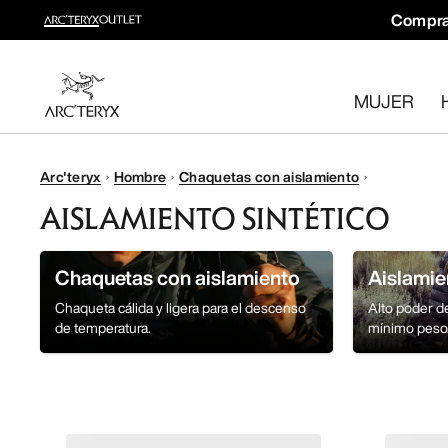
Compra
Novedades
Novedades para tus rutas y escaladas de otoño.
MUJER
Para mujer
Para hombre
Devoluciones gratuitas
Arc'teryx
Hombre
Chaquetas con aislamiento
¿Has cambiado de opinión? Devuelve los artículos que cum
AISLAMIENTO SINTÉTICO
Chaquetas con aislamiento
Aislamie
Chaqueta cálida y ligera para el descenso
Alto poder d
de temperatura.
mínimo peso