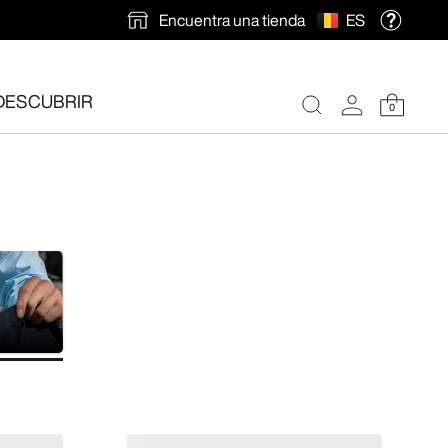
Encuentra una tienda
ES
DESCUBRIR
0
ión gratuita
.