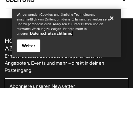
Wir verwenden Cookies und ähnliche Technologien,
einschließlich von Dritten, um deine Erfahrung zu verbessern
und zu personalisieren, Analysen zu unterstützen und dir
relevante Werbung zu zeigen. Erfahre mehr in
Datenschutzrichtlinie.
unserer
HOL DIR DEINE WÖCHENTLICHE
Weiter
ABENTEUERDOSIS
Erhalte Updates zu Produkt-Drops, exklusiven
Angeboten, Events und mehr – direkt in deinen
Posteingang.
Store finden
Help