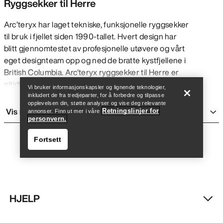
Ryggsekker til Herre
Arc’teryx har laget tekniske, funksjonelle ryggsekker
til bruk i fjellet siden 1990-tallet. Hvert design har
blitt gjennomtestet av profesjonelle utøvere og vårt
Finn butikk
Help
eget designteam opp og ned de bratte kystfjellene i
British Columbia. Arc'teryx ryggsekker til Herre er
nitidig testet slik at vi er sikre på at de leverer når det
Vi bruker informasjonskapsler og lignende teknologier,
trengs — enten du skal på en lang hike, nyter en
inkludert de fra tredjeparter, for å forbedre og tilpasse
opplevelsen din, støtte analyser og vise deg relevante
dagstur, skal på helgetur i fjellet, eller ønsker å
Vis mer
Retningslinjer for
annonser. Finn ut mer i våre
tilbringe en dag på ski eller klatrende i fjellet.
personvern.
Alle tekniske ryggsekker —
dagstursekker
,
Fortsett
flerdagssekker
, skredsekker,
reise vesker
, og store
bager — bør prioritere det viktigste uten at det går
ut over komforten. Med spesialfunksjoner som lar
deg tilpasse fasong, klatreseler, vannavstørende
behandling og finish, eksterne utstyrsløkker og
HJELP
bæreløsninger, holdbare materialer med høy
Finn butikk
Help
strekkstyrke og oppbevaring tilpasset ulike