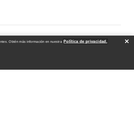
Política de privacidad.
evantes. Obtén más información en nuestra
DO
QUIÉNES SOMOS
Quiénes somos
Atletas y embajadores
Sostenibilidad
Empleo
Redacción