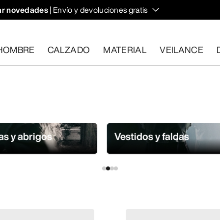
r novedades
| Envío y devoluciones gratis
HOMBRE
CALZADO
MATERIAL
VEILANCE
plan los requisitos en el plazo de 30 días.
Solicita una devoluc
s y abrigos
Vestidos y faldas