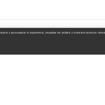
 mejorar y personalizar tu experiencia, respaldar los análisis y mostrarte anuncios rel
ENTA
SEGUIR COMPRAN
esión / Registrarse
Encuentra una tienda
nto de pedidos
Tarjetas regalo
ones y reembolsos
Programa PRO
del producto
Instala la app